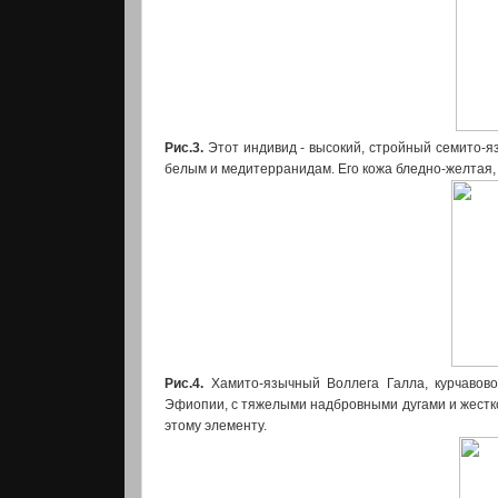
Рис.3.
Этот индивид - высокий, стройный семито-я
белым и медитерранидам. Его кожа бледно-желтая, 
Рис.4.
Хамито-язычный Воллега Галла, курчавово
Эфиопии, с тяжелыми надбровными дугами и жестко
этому элементу.