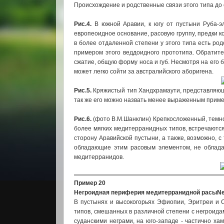
Происхождение и родственные связи этого типа до 
Рис.4.
В южной Аравии, к югу от пустыни Руба-эл
европеоидное основание, расовую группу, предки
в более отдаленной степени у этого типа есть ро
примером этого веддоидного прототипа. Обратите
сжатие, общую форму носа и губ. Несмотря на его б
может легко сойти за австралийского аборигена.
Рис.5.
Кряжистый тип Хандхрамаути, представляющ
так же его можно назвать менее выраженным приме
Рис.6.
(фото В.М.Шанклин) Крепкосложенный, темно
более мягких медитерранидных типов, встречаютс
сторону Аравийской пустыни, а также, возможно, 
обладающие этим расовым элементом, не облада
медитерранидов.
Пример 20
Негроидная периферия медитерранидной расы
Ne
В пустынях и высокогорьях Эфиопии, Эритреи и 
типов, смешанных в различной степени с негроида
суданскими неграми, на юго-западе - частично х