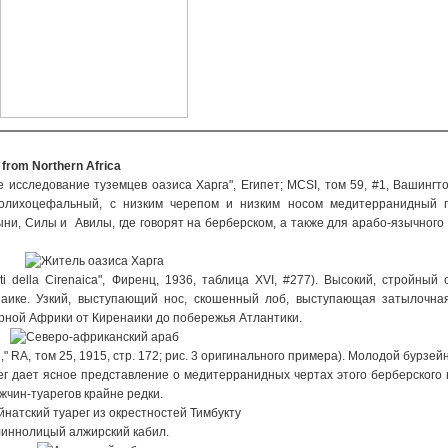
from Northern Africa
исследование туземцев оазиса Харга", Египет; MCSI, том 59, #1, Вашингто
долихоцефальный, с низким черепом и низким носом медитерранидный п
ни, Силы и Авилы, где говорят на берберском, а также для арабо-язычного
ti della Cirenaica", Фиренц, 1936, таблица XVI, #277). Высокий, стройный 
аике. Узкий, выступающий нос, скошенный лоб, выступающая затылочная
рной Африки от Киренаики до побережья Атлантики.
," RA, том 25, 1915, стр. 172; рис. 3 оригинального примера). Молодой бурзей
рег дает ясное представление о медитерранидных чертах этого берберского
чин-туарегов крайне редки.
линнолицый алжирский кабил.