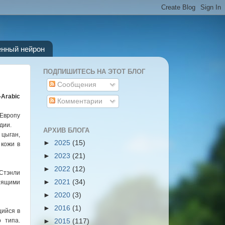
енный нейрон
ПОДПИШИТЕСЬ НА ЭТОТ БЛОГ
Сообщения
-Arabic
Комментарии
 Европу
дии.
АРХИВ БЛОГА
 цыган,
►
2025
(15)
 кожи в
►
2023
(21)
►
2022
(12)
Стэнли
►
2021
(34)
стящими
►
2020
(3)
►
2016
(1)
щийся в
 типа.
►
2015
(117)