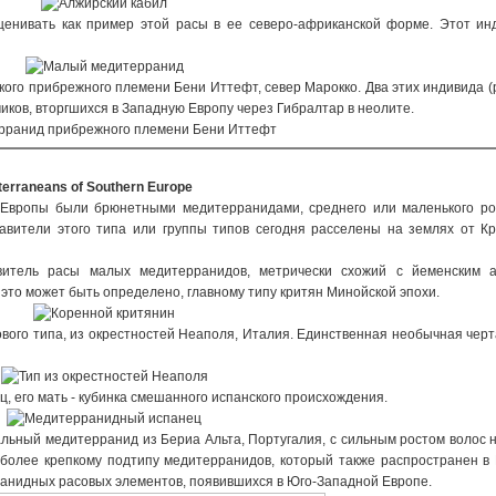
енивать как пример этой расы в ее северо-африканской форме. Этот ин
о прибрежного племени Бени Иттефт, север Марокко. Два этих индивида (р
иков, вторгшихся в Западную Европу через Гибралтар в неолите.
terraneans of Southern Europe
Европы были брюнетными медитерранидами, среднего или маленького рос
авители этого типа или группы типов сегодня расселены на землях от К
итель расы малых медитерранидов, метрически схожий с йеменским а
 это может быть определено, главному типу критян Минойской эпохи.
вого типа, из окрестностей Неаполя, Италия. Единственная необычная черт
, его мать - кубинка смешанного испанского происхождения.
ьный медитерранид из Бериа Альта, Португалия, с сильным ростом волос 
 более крепкому подтипу медитерранидов, который также распространен 
ранидных расовых элементов, появившихся в Юго-Западной Европе.