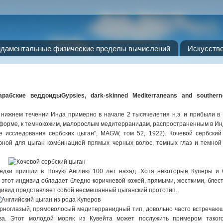
даментальные физические пределы вычислений
Искусств
арабские веддоиды
Gypsies, dark-skinned Mediterraneans and southern
в нижнем течении Инда примерно в начале 2 тысячелетия н.э. и прибыли в
 форме, к темнокожим, малорослым медитерранидам, распространенным в Ин
е исследования сербских цыган", MAGW, том 52, 1922). Кочевой сербский
рной для цыган комбинацией прямых черных волос, темных глаз и темной
редки пришли в Новую Англию 100 лет назад. Хотя некоторые Куперы и 
, этот индивид обладает бледно-коричневой кожей, прямыми, жесткими, бле
дивид представляет собой несмешанный цыганский прототип.
ерноглазый, прямоволосый медитерранидный тип, довольно часто встречаю
а. Этот молодой моряк из Кувейта может послужить примером такого