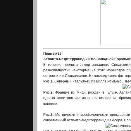
Пример 23
Атланто-медитерраниды Юго-Западной Европы
A
В течение неолита земли западного Средиземн
разновидности; некоторые из этих мореходов п
островах и в Скандинавии. Нижеследующие фотогра
Рис.1.
Северный итальянец из Вилла Романьо, Пьемо
Рис.2.
Француз из Миди, рожден в Тулузе. Атлан
однако чаще она частично или полностью брахиц
влияния.
Рис.3.
Метрически и морфологически прекрасный 
современный атланто-медитерранид из Асера, Пор