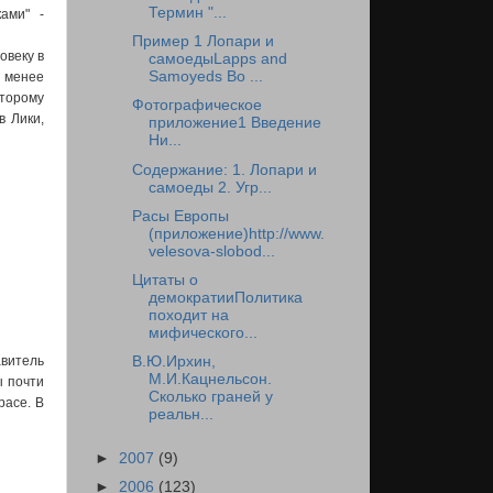
Термин "...
ами" -
Пример 1 Лопари и
овеку в
самоедыLapps and
Samoyeds Во ...
о менее
оторому
Фотографическое
в Лики,
приложение1 Введение
Ни...
Содержание: 1. Лопари и
самоеды 2. Угр...
Расы Европы
(приложение)http://www.
velesova-slobod...
Цитаты о
демократииПолитика
походит на
мифического...
В.Ю.Ирхин,
авитель
М.И.Кацнельсон.
ы почти
Сколько граней у
расе. В
реальн...
►
2007
(9)
►
2006
(123)