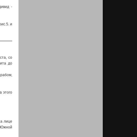
дивид -
ис.5. и
та, со
рита до
рабом,
а этого
на лице
в Южной