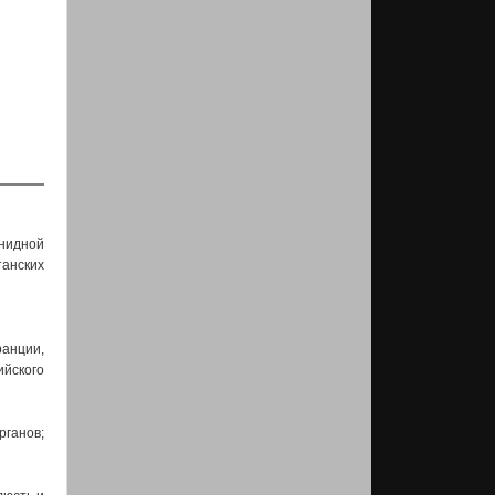
нидной
анских
анции,
ийского
рганов;