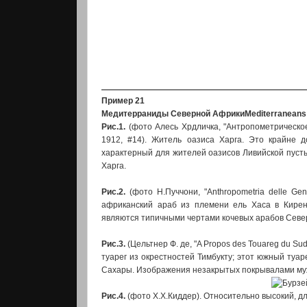
Пример 21
Медитерраниды Северной Африки
Mediterraneans 
Рис.1.
(фото Алесь Хрдличка, "Антропометрическое 
1912, #14). Житель оазиса Харга. Это крайне 
характерный для жителей оазисов Ливийской пусты
Харга.
Рис.2.
(фото Н.Пуччони, "Anthropometria delle Gen
африканский араб из племени ель Хаса в Кирен
являются типичными чертами кочевых арабов Севе
Рис.3.
(Цельтнер Ф. де, "A Propos des Touareg du Sud
туарег из окрестностей Тимбукту; этот южный туа
Сахары. Изображения незакрытых покрывалами муж
Рис.4.
(фото Х.Х.Киддер). Относительно высокий, д