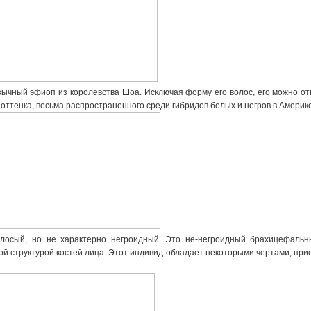
зычный эфиоп из королевства Шоа. Исключая форму его волос, его можно от
оттенка, весьма распространенного среди гибридов белых и негров в Америке
лосый, но не характерно негроидный. Это не-негроидный брахицефальн
й структурой костей лица. Этот индивид обладает некоторыми чертами, пр