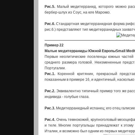
Рис.5.
Малый медитерранид, которого можно расц
бербер-шлух из Соус, на юге Марокко.
Рис.6.
Стандартная медитерранидная форма рифског
рис.6.) представляют тип медитерранидных захватч
Пример 22
Малые медитерраниды Южной Европы
Small Medi
Первые неолитические поселенцы южных частей 
среднего размера головой. Неизмененные предст
Португалии.
Рис.1.
Коренной критянин, прекрасный представ
показанным в примере 16, и идентичный, насколько
Рис.2.
Эквивалентно типичный пример того же расо
индивида - голубые глаза.
Рис.3.
Медитерранидный испанец; его отец галисиец
Рис.4.
Очень темнокожий, крупноголовый мезоцефал
и теле. Многие португальцы принадлежат к этому
Италии, и возможно был одним из первых медитер