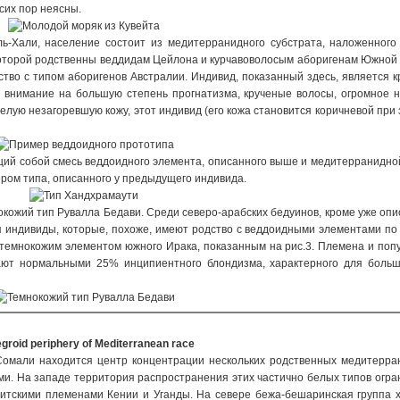
сих пор неясны.
ь-Хали, население состоит из медитерранидного субстрата, наложенного
 которой родственны веддидам Цейлона и курчавоволосым аборигенам Южной
дство с типом аборигенов Австралии. Индивид, показанный здесь, является 
 внимание на большую степень прогнатизма, крученые волосы, огромное 
елую незагоревшую кожу, этот индивид (его кожа становится коричневой при 
ий собой смесь веддоидного элемента, описанного выше и медитерранидно
ром типа, описанного у предыдущего индивида.
кожий тип Рувалла Бедави. Среди северо-арабских бедуинов, кроме уже оп
я индивиды, которые, похоже, имеют родство с веддоидными элементами по
с темнокожим элементом южного Ирака, показанным на рис.3. Племена и поп
ют нормальными 25% инципиентного блондизма, характерного для больш
groid periphery of Mediterranean race
Сомали находится центр концентрации нескольких родственных медитерр
ми. На западе территория распространения этих частично белых типов огр
амитскими племенами Кении и Уганды. На севере бежа-бешаринская группа 