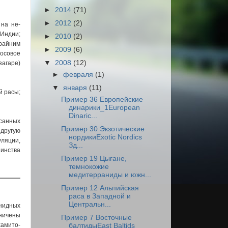
►
2014
(71)
►
2012
(2)
 на не-
 Индии;
►
2010
(2)
крайним
►
2009
(6)
носовое
▼
2008
(12)
загаре)
►
февраля
(1)
▼
января
(11)
й расы;
Пример 36 Европейские
динарики_1European
Dinaric...
исанных
Пример 30 Экзотические
 другую
нордикиExotic Nordics
уляции,
Зд...
инства
Пример 19 Цыгане,
темнокожие
медитерраниды и южн...
Пример 12 Альпийская
раса в Западной и
Центральн...
анидных
аничены
Пример 7 Восточные
хамито-
балтидыEast Baltids