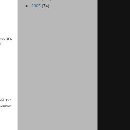
►
2005
(74)
нести к
.
ый тип
исущими