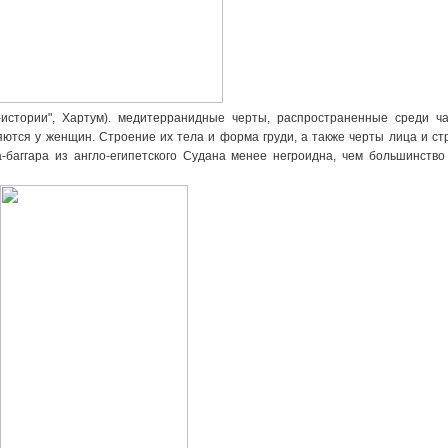
истории", Хартум). медитерранидные черты, распространенные среди ча
ются у женщин. Строение их тела и форма груди, а также черты лица и ст
баггара из англо-египетского Судана менее негроидна, чем большинство