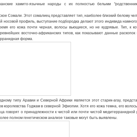
канские хамито-язычные народы с их полностью белыми "родственник
кое Сомали. Этот сомалиец представляет тип, наиболее близкий белому чел
мой носовой профиль, выступание подбородка делают этого индивида намног
ремя его кожа почти черная, волосы вьющиеся, но не кудрявые. Тип, к к
ревнейших восточно-африканских типов, как показывают данные раскопок 
ерранидная форма.
дному типу Аравии и Северной Африки является этот старик-агау, предст
 королевства Годжам в северной Эфиопии. Хотя его кожа темна, его волос
ица говорят о принадлежности к чистой или почти чистой медитерранидной 
более полном генетическом анализе таковые могут быть выявлены.