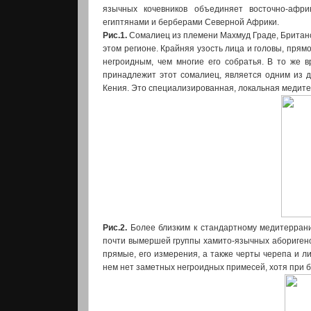
язычных кочевников объединяет восточно-афри
египтянами и берберами Северной Африки.
Рис.1.
Сомалиец из племени Махмуд Граде, Британс
этом регионе. Крайняя узость лица и головы, пря
негроидным, чем многие его собратья. В то же в
принадлежит этот сомалиец, является одним из д
Кения. Это специализированная, локальная медит
Рис.2.
Более близким к стандартному медитеррани
почти вымершей группы хамито-язычных аборигенов
прямые, его измерения, а также черты черепа и л
нем нет заметных негроидных примесей, хотя при 