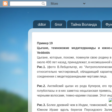
ddtor
блог
Тайна Воланда
Фун
Пример 19
Цыгане, темнокожие медитерраниды и южно-
Veddoids
Цыгане, которые, похоже, покинули свою родину 
около 400 лет назад, принадлежат, в несмешанной
Рис.1.
(фото В.Лебцельтер, из "Антропологически
относительно чистокровный, обладающий характе
соединении с медитерранидными чертами лица.
Рис.2.
Английский цыган из рода Куперов, его п
голубоглазы и в них заметна нецыганская примесь
черными волосами, темно-карими глазами. Этот ин
Рис.3.
Более древний чем в Индии, темнокожий, ч
Южном Ираке вдоль берегов Персидского Залив