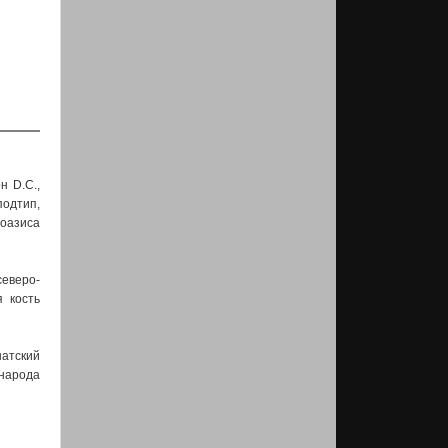
н D.C.,
одтип,
 оазиса
северо-
 кость
натский
 народа