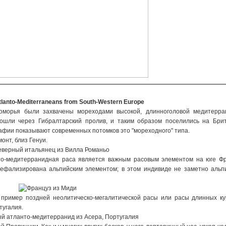
tlanto-Mediterraneans from South-Western Europe
оморья были захвачены мореходами высокой, длинноголовой медитерра
рошли через Гибралтарский пролив, и таким образом поселились на Брит
фии показывают современных потомков это "мореходного" типа.
нт, близ Генуи.
то-медитерранидная раса является важным расовым элементом на юге Фр
ефализирована альпийским элементом; в этом индивиде не заметно альп
пример поздней неолитическо-мегалитической расы или расы длинных ку
тугалия.