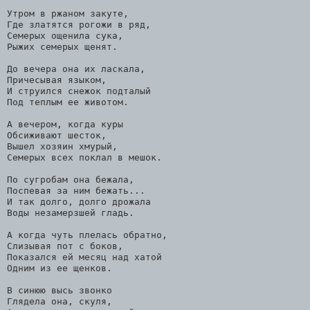
Утром в ржаном закуте,
Где златятся рогожи в ряд,
Семерых ощенила сука,
Рыжих семерых щенят.
До вечера она их ласкала,
Причесывая языком,
И струился снежок подталый
Под теплым ее животом.
А вечером, когда куры
Обсиживают шесток,
Вышел хозяин хмурый,
Семерых всех поклал в мешок.
По сугробам она бежала,
Поспевая за ним бежать...
И так долго, долго дрожала
Воды незамерзшей гладь.
А когда чуть плелась обратно,
Слизывая пот с боков,
Показался ей месяц над хатой
Одним из ее щенков.
В синюю высь звонко
Глядела она, скуля,