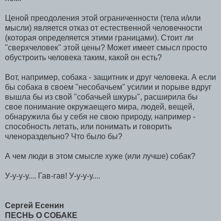
Ценой преодоления этой ограниченности (тела и/или
мысли) является отказ от естественной человечности
(которая определяется этими границами). Стоит ли
"сверхчеловек" этой цены? Может имеет смысл просто
обустроить человека таким, какой он есть?
Вот, например, собака - защитник и друг человека. А если
бы собака в своем "несобачьем" усилии и порыве вдруг
вышла бы из свой "собачьей шкуры", расширила бы
свое понимание окружаещего мира, людей, вещей,
обнаружила бы у себя не свою природу, например -
способность летать, или понимать и говорить
членораздельно? Что было бы?
А чем люди в этом смысле хуже (или лучше) собак?
У-у-у-у.... Гав-гав! У-у-у-у....
Сергей Есенин
ПЕСНЬ О СОБАКЕ