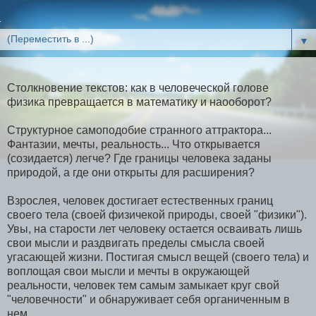
▼
Столкновение текстов: как в человеческой голове
физика превращается в математику и наооборот?
Структурное самоподобие странного аттрактора...
Фантазии, мечты, реальность... Что открывается
(созидается) легче? Где границы человека заданы
природой, а где они открыты для расширения?
Взрослея, человек достигает естественных границ
своего тела (своей физичекой природы, своей "физики").
Увы, на старости лет человеку остается осваивать лишь
свои мысли и раздвигать пределы смысла своей
угасающей жизни. Постигая смысл вещей (своего тела) и
воплощая свои мысли и мечты в окружающей
реальности, человек тем самым замыкает круг свой
"человечности" и обнаруживает себя органиченным в
нем.