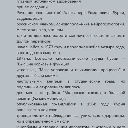
главным источником вдохновения
при ее создании.
Речь, конечно, идет об Александре Романовиче Лурии,
выдающемся
российском ученом, основоположнике нейропсихологии.
Несмотря на то, что нам
так и не довелось встретиться лично, я состоял с ним в
долгой переписке,
начавшейся в 1973 году и продолжавшейся четыре года,
вплоть до его смерти в
1977-м. Большие систематические труды Лурии --
"Высшие корковые функции
человека", "Мозг человека и психические процессы" и
другие -- были моими
настольными книгами в студенческие годы, но
подлинным откровением явилась
для меня его работа "Маленькая книжка о большой
памяти (Ум мнемониста)",
опубликованная по-английски в 1968 году. Лурия
описывает в ней свои
тридцатилетние наблюдения за уникально одаренным,
но в определенном смысле
ущербным и страдающим человеком, с которым у него