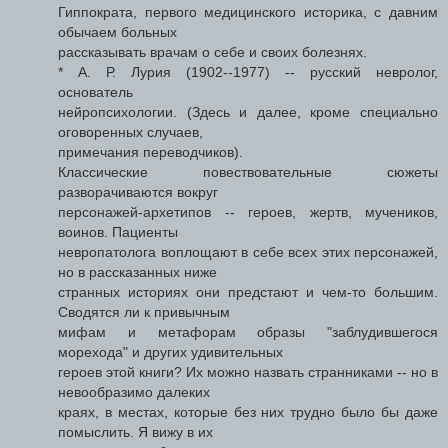
Гиппократа, первого медицинского историка, с давним
обычаем больных
рассказывать врачам о себе и своих болезнях.
* А. Р. Лурия (1902--1977) -- русский невролог,
основатель
нейропсихологии. (Здесь и далее, кроме специально
оговоренных случаев,
примечания переводчиков).
Классические повествовательные сюжеты
разворачиваются вокруг
персонажей-архетипов -- героев, жертв, мучеников,
воинов. Пациенты
невропатолога воплощают в себе всех этих персонажей,
но в рассказанных ниже
странных историях они предстают и чем-то большим.
Сводятся ли к привычным
мифам и метафорам образы "заблудившегося
морехода" и других удивительных
героев этой книги? Их можно назвать странниками -- но в
невообразимо далеких
краях, в местах, которые без них трудно было бы даже
помыслить. Я вижу в их