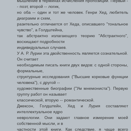
мышление в терминах исчисления пропозиций. Первый -
- поэт, второй -- логик,
но оба -- один и тот же человек. Генри Хед, любитель
диаграмм и схем,
разительно отличается от Хеда, описавшего "тональное
чувство", а Голдштейна,
так абстрактно излагающего теорию "Абстрактного",
восхищают подробности
индивидуальных случаев.
У А. Р. Лурии эта двойственность является сознательной.
Он считает
необходимым писать книги двух видов: с одной стороны,
формальные,
структурные исследования ("Высшие корковые функции
человека"), с другой --
художественные биографии ("Ум мнемониста"). Первую
группу работ он называет
классической, вторую -- романтической.
Джексон, Голдштейн, Хед и Лурия составляют
интеллектуальное ядро
неврологии. Они задают главное измерение моей
собственной мысли, и в
частности этой книги. Как следствие, я чаще всего