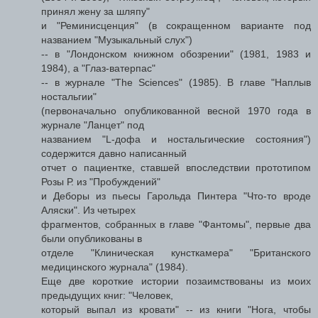
принял жену за шляпу"
и "Реминисценция" (в сокращенном варианте под
названием "Музыкальный слух")
-- в "Лондонском книжном обозрении" (1981, 1983 и
1984), а "Глаз-ватерпас"
-- в журнале "The Sciences" (1985). В главе "Наплыв
ностальгии"
(первоначально опубликованной весной 1970 года в
журнале "Ланцет" под
названием "L-дофа и ностальгические состояния")
содержится давно написанный
отчет о пациентке, ставшей впоследствии прототипом
Розы Р. из "Пробуждений"
и Деборы из пьесы Гарольда Пинтера "Что-то вроде
Аляски". Из четырех
фрагментов, собранных в главе "Фантомы", первые два
были опубликованы в
отделе "Клиническая кунсткамера" "Британского
медицинского журнала" (1984).
Еще две короткие истории позаимствованы из моих
предыдущих книг: "Человек,
который выпал из кровати" -- из книги "Нога, чтобы