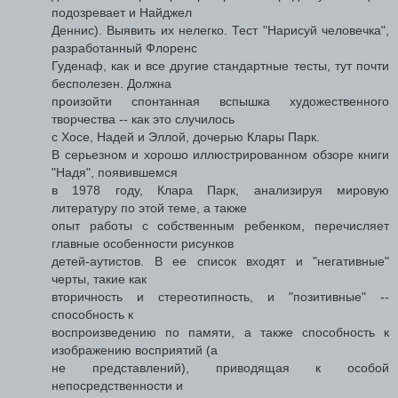
подозревает и Найджел
Деннис). Выявить их нелегко. Тест "Нарисуй человечка",
разработанный Флоренс
Гуденаф, как и все другие стандартные тесты, тут почти
бесполезен. Должна
произойти спонтанная вспышка художественного
творчества -- как это случилось
с Хосе, Надей и Эллой, дочерью Клары Парк.
В серьезном и хорошо иллюстрированном обзоре книги
"Надя", появившемся
в 1978 году, Клара Парк, анализируя мировую
литературу по этой теме, а также
опыт работы с собственным ребенком, перечисляет
главные особенности рисунков
детей-аутистов. В ее список входят и "негативные"
черты, такие как
вторичность и стереотипность, и "позитивные" --
способность к
воспроизведению по памяти, а также способность к
изображению восприятий (а
не представлений), приводящая к особой
непосредственности и