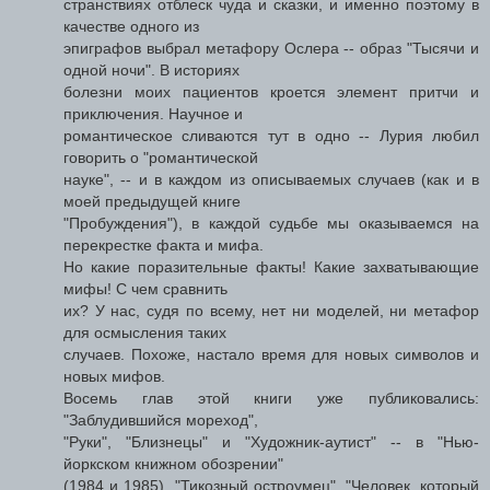
странствиях отблеск чуда и сказки, и именно поэтому в
качестве одного из
эпиграфов выбрал метафору Ослера -- образ "Тысячи и
одной ночи". В историях
болезни моих пациентов кроется элемент притчи и
приключения. Научное и
романтическое сливаются тут в одно -- Лурия любил
говорить о "романтической
науке", -- и в каждом из описываемых случаев (как и в
моей предыдущей книге
"Пробуждения"), в каждой судьбе мы оказываемся на
перекрестке факта и мифа.
Но какие поразительные факты! Какие захватывающие
мифы! С чем сравнить
их? У нас, судя по всему, нет ни моделей, ни метафор
для осмысления таких
случаев. Похоже, настало время для новых символов и
новых мифов.
Восемь глав этой книги уже публиковались:
"Заблудившийся мореход",
"Руки", "Близнецы" и "Художник-аутист" -- в "Нью-
йоркском книжном обозрении"
(1984 и 1985), "Тикозный остроумец", "Человек, который