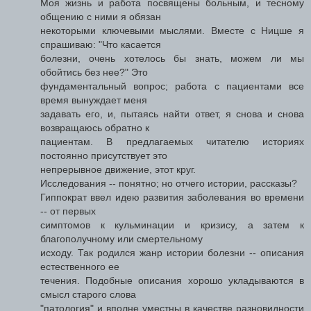
Моя жизнь и работа посвящены больным, и тесному
общению с ними я обязан
некоторыми ключевыми мыслями. Вместе с Ницше я
спрашиваю: "Что касается
болезни, очень хотелось бы знать, можем ли мы
обойтись без нее?" Это
фундаментальный вопрос; работа с пациентами все
время вынуждает меня
задавать его, и, пытаясь найти ответ, я снова и снова
возвращаюсь обратно к
пациентам. В предлагаемых читателю историях
постоянно присутствует это
непрерывное движение, этот круг.
Исследования -- понятно; но отчего истории, рассказы?
Гиппократ ввел идею развития заболевания во времени
-- от первых
симптомов к кульминации и кризису, а затем к
благополучному или смертельному
исходу. Так родился жанр истории болезни -- описания
естественного ее
течения. Подобные описания хорошо укладываются в
смысл старого слова
"патология" и вполне уместны в качестве разновидности