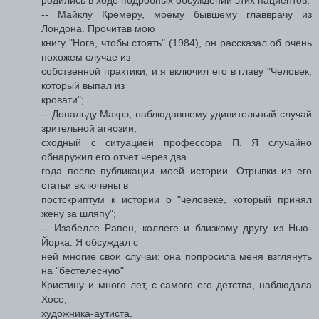
-- Майклу Кремеру, моему бывшему главврачу из
Лондона. Прочитав мою
книгу "Нога, чтобы стоять" (1984), он рассказал об очень
похожем случае из
собственной практики, и я включил его в главу "Человек,
который выпал из
кровати";
-- Дональду Макрэ, наблюдавшему удивительный случай
зрительной агнозии,
сходный с ситуацией профессора П. Я случайно
обнаружил его отчет через два
года после публикации моей истории. Отрывки из его
статьи включены в
постскриптум к истории о "человеке, который принял
жену за шляпу";
-- Изабелле Рапен, коллеге и близкому другу из Нью-
Йорка. Я обсуждал с
ней многие свои случаи; она попросила меня взглянуть
на "бестелесную"
Кристину и много лет, с самого его детства, наблюдала
Хосе,
художника-аутиста.