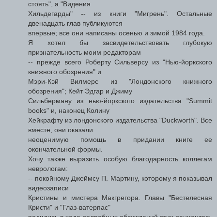
стоять", а "Видения
Хильдегарды" -- из книги "Мигрень". Остальные
двенадцать глав публикуются
впервые; все они написаны осенью и зимой 1984 года.
Я хотел бы засвидетельствовать глубокую
признательность моим редакторам
-- прежде всего Роберту Сильверсу из "Нью-йоркского
книжного обозрения" и
Мэри-Кэй Вилмерс из "Лондонского книжного
обозрения"; Кейт Эдгар и Джиму
Сильберману из нью-йоркского издательства "Summit
books" и, наконец Колину
Хейкрафту из лондонского издательства "Duckworth". Все
вместе, они оказали
неоценимую помощь в придании книге ее
окончательной формы.
Хочу также выразить особую благодарность коллегам
неврологам:
-- покойному Джеймсу П. Мартину, которому я показывал
видеозаписи
Кристины и мистера Макгрегора. Главы "Бестелесная
Кристи" и "Глаз-ватерпас"
родились в ходе подробных обсуждений этих пациентов;