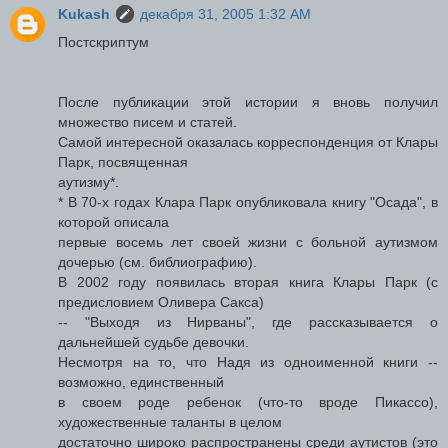
Kukash
декабря 31, 2005 1:32 AM
Постскриптум
После публикации этой истории я вновь получил
множество писем и статей.
Самой интересной оказалась корреспонденция от Клары
Парк, посвященная
аутизму*.
* В 70-х годах Клара Парк опубликовала книгу "Осада", в
которой описала
первые восемь лет своей жизни с больной аутизмом
дочерью (см. библиографию).
В 2002 году появилась вторая книга Клары Парк (с
предисловием Оливера Сакса)
-- "Выходя из Нирваны", где рассказывается о
дальнейшей судьбе девочки.
Несмотря на то, что Надя из одноименной книги --
возможно, единственный
в своем роде ребенок (что-то вроде Пикассо),
художественные таланты в целом
достаточно широко распространены среди аутистов (это