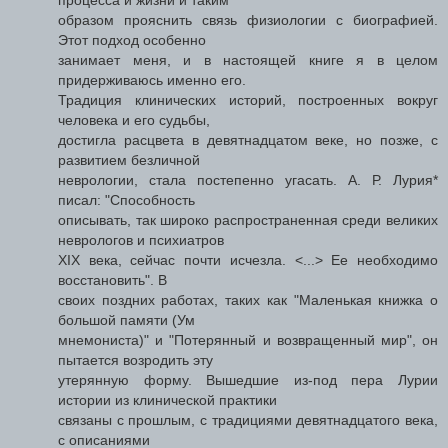
образом прояснить связь физиологии с биографией.
Этот подход особенно
занимает меня, и в настоящей книге я в целом
придерживаюсь именно его.
Традиция клинических историй, построенных вокруг
человека и его судьбы,
достигла расцвета в девятнадцатом веке, но позже, с
развитием безличной
неврологии, стала постепенно угасать. А. Р. Лурия*
писал: "Способность
описывать, так широко распространенная среди великих
неврологов и психиатров
XIX века, сейчас почти исчезла. <...> Ее необходимо
восстановить". В
своих поздних работах, таких как "Маленькая книжка о
большой памяти (Ум
мнемониста)" и "Потерянный и возвращенный мир", он
пытается возродить эту
утерянную форму. Вышедшие из-под пера Лурии
истории из клинической практики
связаны с прошлым, с традициями девятнадцатого века,
с описаниями