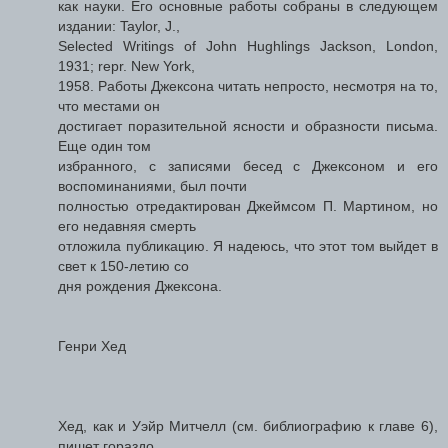
как науки. Его основные работы собраны в следующем
издании: Taylor, J.,
Selected Writings of John Hughlings Jackson, London,
1931; repr. New York,
1958. Работы Джексона читать непросто, несмотря на то,
что местами он
достигает поразительной ясности и образности письма.
Еще один том
избранного, с записями бесед с Джексоном и его
воспоминаниями, был почти
полностью отредактирован Джеймсом П. Мартином, но
его недавняя смерть
отложила публикацию. Я надеюсь, что этот том выйдет в
свет к 150-летию со
дня рождения Джексона.
Генри Хед
Хед, как и Уэйр Митчелл (см. библиографию к главе 6),
пишет гораздо