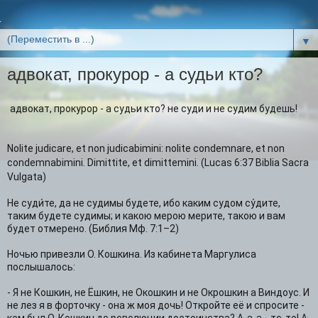
▼
адвокат, прокурор - а судьи кто?
адвокат, прокурор - а судьи кто? не суди и не судим будешь!
Nolite judicare, et non judicabimini: nolite condemnare, et non
condemnabimini. Dimittite, et dimittemini. (Lucas 6:37 Biblia Sacra
Vulgata)
Не суди́те, да не судимы будете, ибо каким судом су́дите,
таким будете судимы; и какою мерою мерите, такою и вам
будет отмерено. (Библия Мф. 7:1–2)
Ночью привезли О. Кошкина. Из кабинета Маргулиса
послышалось:
- Я не Кошкин, не Ёшкин, не Окошкин и не Окрошкин а Виндоус. И
не лез я в форточку - она ж моя дочь! Откройте её и спросите -
кем был О. Кошкин до революции достоинства? А-а-а... то-то! А