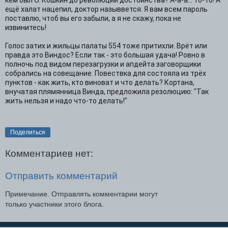
ещё халат нацепил, доктор назыввется. Я вам всем пароль
поставлю, чтоб вы его забыли, а я не скажу, пока не
извинитесь!
Голос затих и жильцы палаты 554 тоже притихли. Врёт или
правда это Виндос? Если так - это большая удача! Ровно в
полночь под видом перезагрузки и апдейта заговорщики
собрались на совещание. Повествка для состояла из трёх
пунктов - как жить, кто виноват и что делать? Кортана,
внучатая плямянница Винда, предложила резолюцию: "Так
жить нельзя и надо что-то делать!"
Поделиться
Комментариев нет:
Отправить комментарий
Примечание. Отправлять комментарии могут
только участники этого блога.