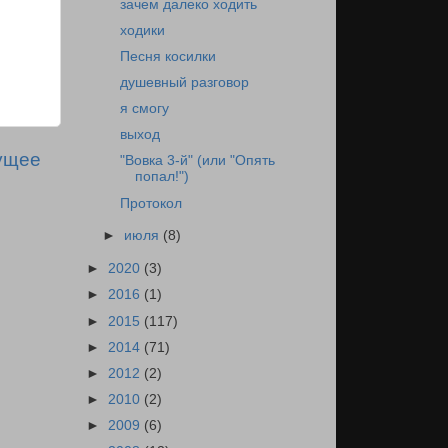
зачем далеко ходить
ходики
Песня косилки
душевный разговор
я смогу
выход
ущее
"Вовка 3-й" (или "Опять
попал!")
Протокол
►
июля
(8)
►
2020
(3)
►
2016
(1)
►
2015
(117)
►
2014
(71)
►
2012
(2)
►
2010
(2)
►
2009
(6)