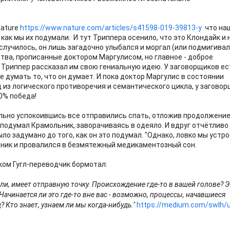
Nature
https://www.nature.com/articles/s41598-019-39813-y
что на
, как мы их подумали. И тут Триппера осенило, что это Клондайк и
 случилось, он лишь загадочно улыбался и моргал (или подмигивал
ства, прописанные доктором Маргулисом, но главное - доброе
 Триппер рассказал им свою гениальную идею. У заговорщиков ес
е думать то, что он думает. И пока доктор Маргулис в состоянии
 из логического противоречия и семантического цикла, у загово
00% победа!
льно успокоившись все отправились спать, отложив продолжени
 - подумал Крамольник, заворачиваясь в одеяло. И вдруг отчётливо
ыло задумано до того, как он это подумал. "Однако, ловко мы устр
ьник и провалился в безмятежный медикаментозный сон.
 ком Гугл-переводчик бормотал:
ли, имеет отправную точку. Происхождение где-то в вашей голове? 
Начинается ли это где-то вне вас - возможно, процессы, начавшиеся
? Кто знает, узнаем ли мы когда-нибудь."
https://medium.com/swlh/u