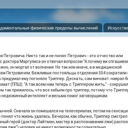
даментальные физические пределы вычислений
Искусств
 Петровича. Никто так и не понял: Петрович - это отчество или
 доктора Маргулиса он отвечал вопросом "А почему ви спгашива
но, он моргал от волнения. Но так или иначе, а в медицинской
чем Петровичем. Вежливые постояльцы отделения 554 сократили 
придумал ему погоняло Триппер. Дескать, сам виноват: наврал б
омат (ППШ). "А так всем нам теперь с Триппером жить," - сокруша
м так прижилось, что все забыли про триппер, потому что Триппе
л недюжинный интеллект и весьма помог заговорщикам.
чной. Сначала он помешался на телесериалах, потом на сенсация
р понял что жизнь удалась. Вечером, как обычно, Триппер смотрел
авный герой (доктор Лайтман, мастер в распознавании лжи) распо
ории лжи") человек не имеет возможности сознательно