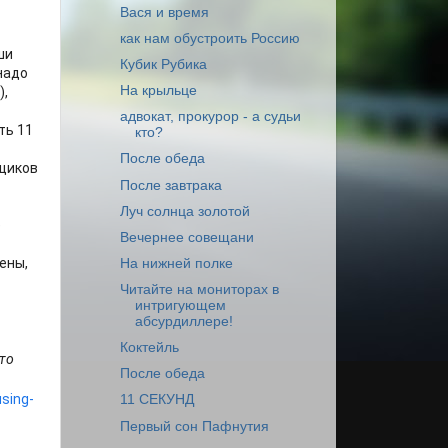
Вася и время
как нам обустроить Россию
ши
Кубик Рубика
 надо
На крыльце
),
адвокат, прокурор - а судьи
ть 11
кто?
После обеда
рщиков
После завтрака
Луч солнца золотой
е
Вечернее совещани
оены,
На нижней полке
Читайте на мониторах в
интригующем
абсурдиллере!
Коктейль
Это
После обеда
sing-
11 СЕКУНД
Первый сон Пафнутия