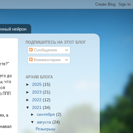
енный нейрон
ПОДПИШИТЕСЬ НА ЭТОТ БЛОГ
Сообщения
Комментарии
ете?"
его до
АРХИВ БЛОГА
ы, что
►
2025
(15)
лся
►
2023
(21)
р ППП
►
2022
(12)
▼
2021
(34)
►
сентября
(2)
х, а
▼
августа
(24)
знавал
Розыгрыш