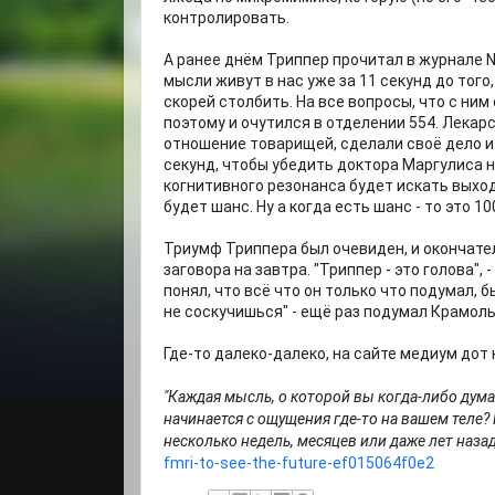
контролировать.
А ранее днём Триппер прочитал в журнале 
мысли живут в нас уже за 11 секунд до того
скорей столбить. На все вопросы, что с ним
поэтому и очутился в отделении 554. Лекар
отношение товарищей, сделали своё дело и
секунд, чтобы убедить доктора Маргулиса н
когнитивного резонанса будет искать выход
будет шанс. Ну а когда есть шанс - то это 1
Триумф Триппера был очевиден, и окончате
заговора на завтра. "Триппер - это голова",
понял, что всё что он только что подумал, б
не соскучишься" - ещё раз подумал Крамол
Где-то далеко-далеко, на сайте медиум дот
"Каждая мысль, о которой вы когда-либо дума
начинается с ощущения где-то на вашем теле? 
несколько недель, месяцев или даже лет назад
fmri-to-see-the-future-ef015064f0e2