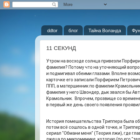
ddtor
блог
Тайна Воланда
Фун
11 СЕКУНД
Утром на восходе солнца привезли Порфирия
фамилия? Потому что на уточняющий вопрос
и подмигивал обеими глазами. Вполне возмож
карточке его записали Порфирием Петрови
ППП, а матершинник по фамилии Крамольник 
фамилия у него Швондер, дык звался бы Авт
Крамольник. Впрочем, прозвище со времене
в первый же день своего появления прояви
История помешательства Триппера была обы
потом всё сошлось в одной точке, и Триппе
сериал "Обмани меня" (Теория лжи), где гл
лжеца по микромимике, которую (по его "те