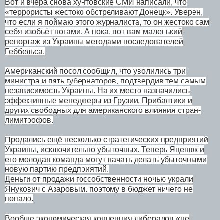
Вот и вчера снова хунтовские СМИ написали, что
«террористы жестоко обстреливают Донецк». Уверен,
что если я поймаю этого журналиста, то он жестоко сам
себя изобьёт ногами. А пока, вот вам маленький
репортаж из Украины методами последователей
Геббельса.
Американский посол сообщил, что уволились три
министра и пять губернаторов, подтвердив тем самым
независимость Украины. На их место назначились
эффективные менеджеры из Грузии, Прибалтики и
других свободных для американского влияния стран-
лимитрофов.
Продались ещё несколько стратегических предприятий
Украины, исключительно убыточных. Теперь Яценюк и
его молодая команда могут начать делать убыточными
новую партию предприятий.
Деньги от продажи госсобственности ночью украли
Янукович с Азаровым, поэтому в бюджет ничего не
попало.
Вообще экономическая концепция либералов «не