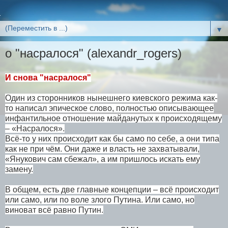
▼
о "насралося" (alexandr_rogers)
И снова "насралося"
Один из сторонников нынешнего киевского режима как-
то написал эпическое слово, полностью описывающее
инфантильное отношение майданутых к происходящему
– «Насралося».
Всё-то у них происходит как бы само по себе, а они типа
как не при чём. Они даже и власть не захватывали,
«Янукович сам сбежал», а им пришлось искать ему
замену.
В общем, есть две главные концепции – всё происходит
или само, или по воле злого Путина. Или само, но
виноват всё равно Путин.