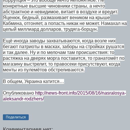
Коррупция – это вообще нечто непонятное. Не
конкретные высшие чиновники страны, а нечто
абстрактное и невидимое, витает в воздухе и вредит.
Яценюк, бедный, размахивает веником на крыше
Кабмина, отгоняет, а попасть никак не может. Намахал на
целый миллиард долларов, трудяга-борцун.
Ещё иногда заводы захватываются, когда возле них
бегают патриоты в масках, заборы на стройках рушатся
и так далее. Ну и по мелочам там происшествия: то
растяжка на дверях морга поставится, то гранатомёт по
магазину выстрелит, то правосеки присутствуют, когда
менты из пулемётов обстреливаются.
В общем, Украина катится…
Опубликовано
http://news-front.info/2015/08/16/nasra
losya-
aleksandr-rodzhers/
Поделиться
Комментариев нет: