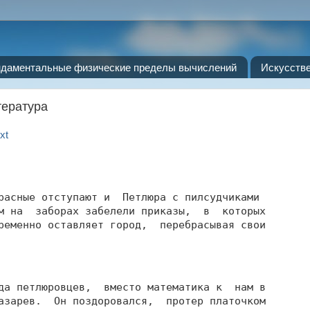
даментальные физические пределы вычислений
Искусств
тература
xt
расные отступают и  Петлюра с пилсудчиками

м на  заборах забелели приказы,  в  которых

ременно оставляет город,  перебрасывая свои

да петлюровцев,  вместо математика к  нам в

азарев.  Он поздоровался,  протер платочком
