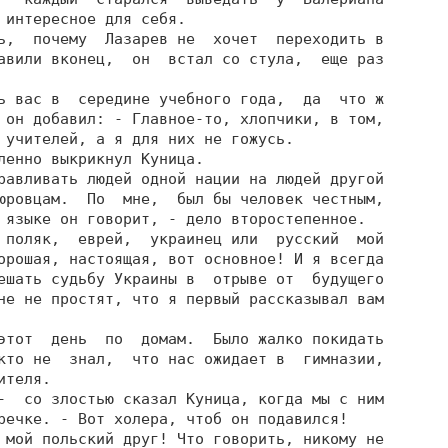
 интересное для себя.

ь,  почему  Лазарев не  хочет  переходить в

авили вконец,  он  встал со стула,  еще раз

ь вас в  середине учебного года,  да  что ж

 он добавил: - Главное-то, хлопчики, в том,

 учителей, а я для них не гожусь.

ленно выкрикнул Куница.

равливать людей одной нации на людей другой

юровцам.  По  мне,  был бы человек честным,

 языке он говорит, - дело второстепенное.

 поляк,  еврей,  украинец или  русский  мой

орошая, настоящая, вот основное! И я всегда

ешать судьбу Украины в  отрыве от  будущего

не не простят, что я первый рассказывал вам

этот  день  по  домам.  Было жалко покидать

кто не  знал,  что нас ожидает в  гимназии,

теля.

-  со злостью сказал Куница, когда мы с ним

речке. - Вот холера, чтоб он подавился!

 мой польский друг! Что говорить, никому не
