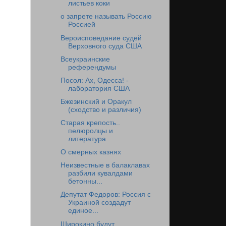
листьев коки
о запрете называть Россию
Россией
Вероисповедание судей
Верховного суда США
Всеукраинские
референдумы
Посол: Ах, Одесса! -
лаборатория США
Бжезинский и Оракул
(сходство и различия)
Старая крепость..
пелюролцы и
литература
О смерных казнях
Неизвестные в балаклавах
разбили кувалдами
бетонны...
Депутат Федоров: Россия с
Украиной создадут
единое...
Широкино будут