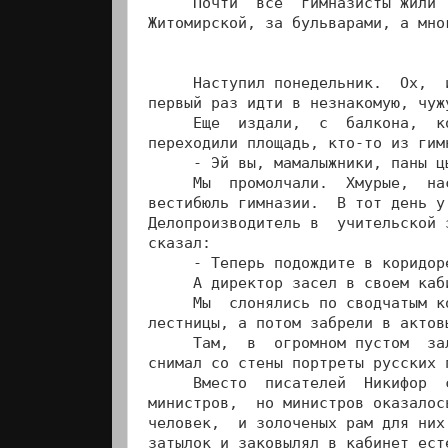
     Почти  все  гимназисты жили 
Житомирской, за бульварами, а мно
     Наступил понедельник.  Ох,  
первый раз идти в незнакомую, чужу
     Еще  издали,  с  балкона,  к
переходили площадь, кто-то из гим
     - Эй вы, мамалыжники, паны ц
     Мы  промолчали.  Хмурые,  на
вестибюль гимназии.  В тот день у
Делопроизводитель в  учительской 
сказал:

     - Теперь подождите в коридор
     А директор засел в своем каб
     Мы  слонялись по сводчатым к
лестницы, а потом забрели в актовы
     Там,  в  огромном пустом  за
снимал со стены портреты русских п
     Вместо  писателей  Никифор  
министров,  но министров оказалос
человек,  и золоченых рам для них
затылок и заковылял в кабинет ест