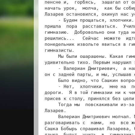
пенсне и,  горбясь,  зашагал от о
начать урок,  молча,  как бы соби
Лазарев остановился, окинул нас у
     - Будем прощаться, хлопчики.
пришла  пора  расставаться.  Учил
гимназию.  Добровольно они туда н
решились...   Сейчас  можете  идт
понедельник извольте явиться в ги
гимназисты.

     Мы были ошарашены. Какая гим
удивительно тихо. Первым нарушил 
     - Валериан Дмитриевич,  а на
он с задней парты, и мы, услышав 
     Было видно, что Сашкин вопро
     - Нет,  хлопчики,  мне на  п
дороги.  Я в той гимназии ни к че
присев к столу, принялся без цели
     Тогда мы  повскакивали из-за
Лазарев.

     Валериан Дмитриевич молчал. 
разговаривать с  нами,  но  все ж
Сашка Бобырь спрашивал Лазарева, 
языке  будут  учить  в  гимназии;