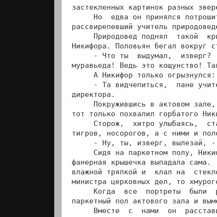
застекленных картинок разных звере
     Но  едва он принялся потроши
рассвирепевший учитель природоведе
     Природовед поднял  такой  кр
Никифора. Половьян бегал вокруг с
     - Что ты  выдумал,  изверг? 
муравьеда! Ведь это кощунство! Та
     А Никифор только огрызнулся:

     - Та видчепиться,  пане учит
директора.

     Покружившись в актовом зале,
тот только похвалил горбатого Ник
     Сторож,  хитро улыбаясь,  ст
тигров, носорогов, а с ними и пол
     - Ну, ты, изверг, вылезай, -
     Сидя на паркетном полу, Ники
фанерная крышечка выпадала сама. 
влажной тряпкой и  клал на  стекл
министра церковных дел, то хмурог
     Когда  все  портреты  были  
паркетный пол актового зала и вым
     Вместе  с  нами  он  расстав