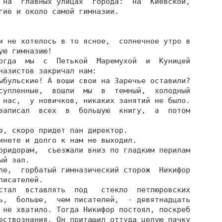
 на  главных улицах  города:  на  Киевской,

гие и около самой гимназии.

и не хотелось в то ясное,  солнечное утро в

ю гимназию!

огда  мы  с  Петькой  Маремухой  и  Куницей

назистов закричал нам:

ыбульские! А воши свои на Заречье оставили?

супленные,  вошли  мы  в  темный,  холодный

 нас,  у новичков, никаких занятий не было.

записал  всех  в  большую  книгу,  а  потом

е, скоро придет пан директор.

инете и долго к нам не выходил.

оридорам,  съезжали вниз по гладким перилам

й зал.

ле,  горбатый гимназический сторож  Никифор

исателей.

стал  вставлять  под   стекло  петлюровских

ь,  больше,  чем писателей,  - девятнадцать

 не хватило. Тогда Никифор постоял, поскреб

ествознания. Он притащил оттуда целую пачку
