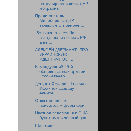
патрулировать силы ДНР
и Украины
Представитель
Минобороны ДНР
заявил, что в районе ...
Большинство сербов
выступают за союз с РФ,
а не ...
АЛЕКСЕЙ ДЗЕРМАНТ: ПРО
УКРАИНСКУЮ
ИДЕНТИЧНОСТЬ
Командующий 29-й
общевойсковой армией
России генер...
Депутат Федоров: Россия с
Украиной создадут
единое...
Открытое письмо
пейсателям форы-фри
Цветная революция в США
будет иметь чёрный цвет
Широкино