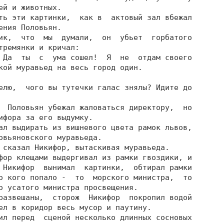
й и животных.

ть эти картинки,  как в  актовый зал вбежал

ния Половьян.

ик,  что  мы  думали,  он  убьет  горбатого

тремянки и кричал:

 Да  ты  с  ума сошел!  Я  не  отдам своего

кой муравьед на весь город один.

елю,  чого вы тутечки галас знялы? Идите до

  Половьян убежал жаловаться директору,  но

ифора за его выдумку.

ал выдирать из вишневого цвета рамок львов,

овьяновского муравьеда.

 сказал Никифор, вытаскивая муравьеда.

фор клещами выдергивал из рамки гвоздики, и

 Никифор  вынимал  картинки,  обтирал рамки

о кого попало -  то  морского министра,  то

о усатого министра просвещения.

развешаны,  сторож  Никифор  покропил водой

ел в коридор весь мусор и паутину.

ил перед  сценой несколько длинных сосновых
