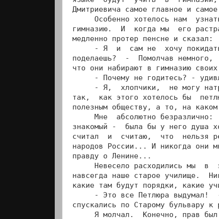
Дмитриевича самое главное и самое
     Особенно хотелось нам  узнат
гимназию.  И  когда мы  его растр
медленно протер пенсне и сказал:

     - Я  и  сам не  хочу покидат
поделаешь?  -  Помолчав немного, 
что они набирают в гимназию своих
     - Почему не годитесь? - удив
     - Я,  хлопчики,  не могу нат
так,  как этого хотелось бы  петл
полезным обществу, а то, на каком
     Мне  абсолютно безразлично: 
знакомый -  была бы у него душа х
считал  и  считаю,  что  нельзя р
народов России... И никогда они м
правду о Ленине...

     Невесело расходились мы  в  
навсегда наше старое училище.  Ни
какие там будут порядки, какие учи
     - Это все Петлюра выдумал!  
спускались по Старому бульвару к 
     Я молчал.  Конечно, прав был