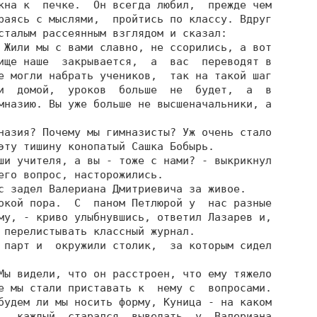
кна к  печке.  Он всегда любил,  прежде чем

раясь с мыслями,  пройтись по классу. Вдруг

сталым рассеянным взглядом и сказал:

 Жили мы с вами славно, не ссорились, а вот

ище наше  закрывается,  а  вас  переводят в

е могли набрать учеников,  так на такой шаг

и  домой,  уроков  больше  не  будет,  а  в

мназию. Вы уже больше не высшеначальники, а

назия? Почему мы гимназисты? Уж очень стало

эту тишину конопатый Сашка Бобырь.

ши учителя, а вы - тоже с нами? - выкрикнул

его вопрос, насторожились.

с задел Валериана Дмитриевича за живое.

окой пора.  С  паном Петлюрой у  нас разные

му, - криво улыбнувшись, ответил Лазарев и,

 перелистывать классный журнал.

 парт и  окружили столик,  за которым сидел

Мы видели, что он расстроен, что ему тяжело

е мы стали приставать к  нему с  вопросами.

будем ли мы носить форму, Куница - на каком

   каждый  старался  выведать  у  Валериана
