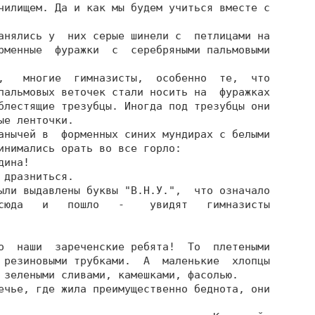
чилищем. Да и как мы будем учиться вместе с

анялись у  них серые шинели с  петлицами на

рменные  фуражки  с  серебряными пальмовыми

,   многие  гимназисты,  особенно  те,  что

пальмовых веточек стали носить на  фуражках

блестящие трезубцы. Иногда под трезубцы они

е ленточки.

анычей в  форменных синих мундирах с белыми

инимались орать во все горло:

ина!

дразниться.

ыли выдавлены буквы "В.Н.У.",  что означало

сюда   и   пошло   -    увидят   гимназисты

о  наши  зареченские ребята!  То  плетеными

 резиновыми трубками.  А  маленькие  хлопцы

 зелеными сливами, камешками, фасолью.

ечье, где жила преимущественно беднота, они
