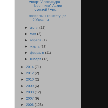
Автор: "Александра
Черепнина" Архив
новостей / Арх...
поправки к конституции
б.Украины
►
июня
(22)
►
мая
(2)
►
апреля
(1)
►
марта
(11)
►
февраля
(11)
►
января
(12)
►
2014
(71)
►
2012
(2)
►
2010
(2)
►
2009
(6)
►
2008
(12)
►
2007
(9)
►
2006
(123)