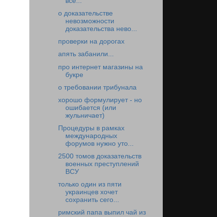
все...
о доказательстве
невозможности
доказательства нево...
проверки на дорогах
апять забанили...
про интернет магазины на
букре
о требовании трибунала
хорошо формулирует - но
ошибается (или
жульничает)
Процедуры в рамках
международных
форумов нужно уто...
2500 томов доказательств
военных преступлений
ВСУ
только один из пяти
украинцев хочет
сохранить сего...
римский папа выпил чай из