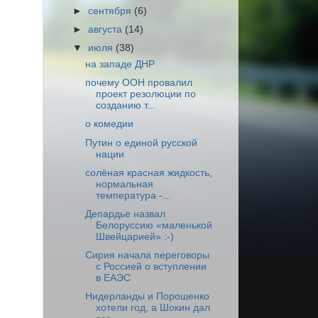
►
сентября
(6)
►
августа
(14)
▼
июля
(38)
на западе ДНР
почему ООН провалил
проект резолюции по
созданию т...
о комедии
Путин о единой русской
нации
солёная красная жидкость,
нормальная
температура -...
Депардье назвал
Белоруссию «маленькой
Швейцарией» :-)
Сирия начала переговоры
с Россией о вступлении
в ЕАЭС
Нидерланды и Порошенко
хотели год, а Шокин дал