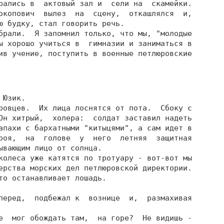
рались в  актовый зал и  сели на  скамейки.

окопович  вылез  на  сцену,  откашлялся  и,

ю будку, стал говорить речь.

брали.  Я запомнил только, что мы, "молодые

ы хорошо учиться в  гимназии и заниматься в

ив учение, поступить в военные петлюровские

том  пустом  солнечном зале  на
скользком паркете, но я откашлялся и начал с выражением:

                Та гей, бики! Чого ж ви стали?
                Чи поле страшно заросло?
                Чи лемеша iржа поiла?
                Чи затупилось чересло?

     Я видел перед собой широкий,  весь в мелких ямках,  нос учителя,  видел
совсем  близко  зеленоватые близорукие  глаза  его,  посыпанный  перхотью  и
засаленный воротник его мундира.
     Подуст в такт чтению притопывал ногой.
     Не дождавшись,  пока я кончу, он вскочил и чуть не опрокинул суфлерскую
будку.
     - Дуже гарно!  Только чуть-чуть громче.  Вирши Шевченко в таком же духе
читаешь?
     Я кивнул головой.
     - И хорошо.  Это будет коронный номер. Советую только тебе выпить сырое
яйцо, перед тем как выйдешь на сцену, чтобы не сорвался голос. Не забудешь?
     - А утиное можно?
     - Это не  играет роли -  утиное или куриное.  Важно,  чтобы сырое было.
Понял?
     - Послушайте остальные, пане учитель...
     - Ой! - вдруг ударил себя ладонью по лбу Подуст. - Меня же пан директор
ждет. Я совсем забыл.
     Тут же он спрыгнул на паркет и поскользнулся. Я его поддержал.
     - Да, постой, как твоя фамилия?
     Вынув карандаш и листок бумаги,  щуря свои подслеповатые глаза,  Подуст
посмотрел на меня так, будто видел меня в первый раз.
     - Манджура! - снова подсказал я и снова про себя обругал учителя.
     - Чудесно. Итак, я записываю: ученик Манджура - декламаци