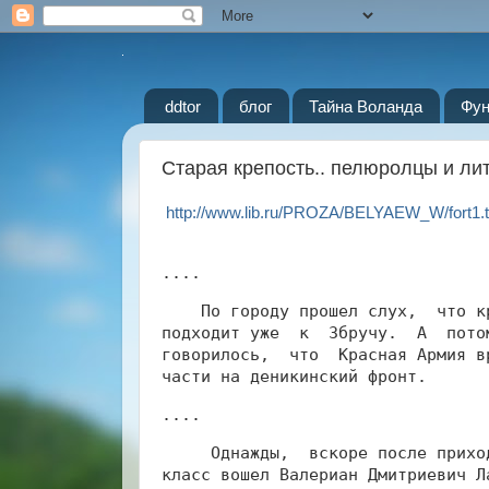
ddtor
блог
Тайна Воланда
Фун
Старая крепость.. пелюролцы и ли
http://www.lib.ru/PROZA/BELYAEW_W/fort1.t
....
    По городу прошел слух,  что к
подходит уже  к  Збручу.  А  пото
говорилось,  что  Красная Армия в
части на деникинский фронт.
....
     Однажды,  вскоре после прихо
класс вошел Валериан Дмитриевич Л