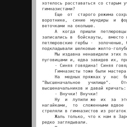
хотелось расставаться со старым у
гимназистами?

     Еще  от  старого режима сохр
воротнике,  синие  мундиры  и  фо
веточками на околыше.

     А  когда  пришли  петлюровцы
записались в  бойскауты,  вместо 
петлюровские гербы -  золоченые, 
подкладывали шелковые желто-голубы
     Мы издавна ненавидели этих п
пуговицами и, едва завидев их, пр
     - Синяя говядина! Синяя говяд
     Гимназисты тоже были мастера 
     На  медных пряжках у  нас  б
"Высшеначальное   училище".    От
высшеначальников и давай кричать:

     - Внучки! Внучки!

     Ну  и  лупили же  их  за  эт
нагайками,  то  сложенными вдвое 
стреляли в гимназистов из рогаток
     Жаль только, что к нам в Зар
редко заглядывали.
