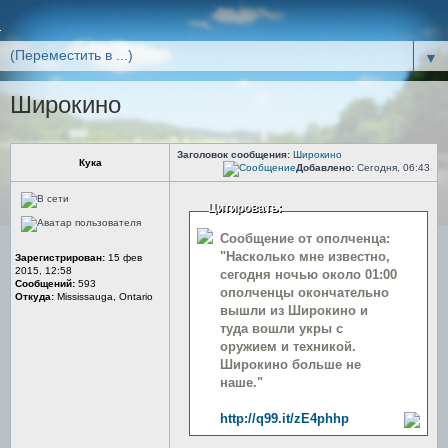
▼
Широкино
Заголовок сообщения:
Широкино
Кука
Добавлено:
Сегодня, 06:43
Цитировать:
Сообщение от ополченца:
"Насколько мне известно,
Зарегистрирован:
15 фев
2015, 12:58
сегодня ночью около 01:00
Сообщений:
593
ополченцы окончательно
Откуда:
Mississauga, Ontario
вышли из Широкино и
туда вошли укры с
оружием и техникой.
Широкино больше не
наше."
http://q99.it/zE4phhp