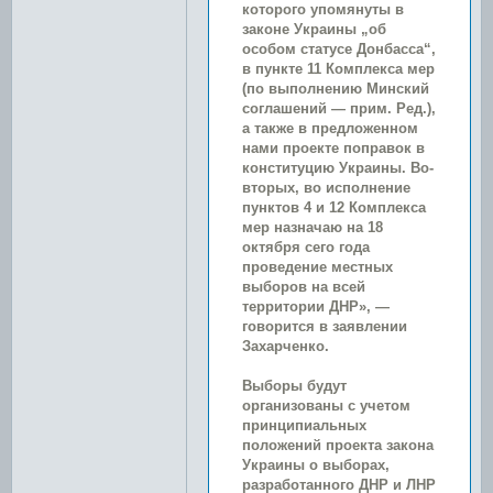
которого упомянуты в
законе Украины „об
особом статусе Донбасса“,
в пункте 11 Комплекса мер
(по выполнению Минский
соглашений — прим. Ред.),
а также в предложенном
нами проекте поправок в
конституцию Украины. Во-
вторых, во исполнение
пунктов 4 и 12 Комплекса
мер назначаю на 18
октября сего года
проведение местных
выборов на всей
территории ДНР», —
говорится в заявлении
Захарченко.
Выборы будут
организованы с учетом
принципиальных
положений проекта закона
Украины о выборах,
разработанного ДНР и ЛНР