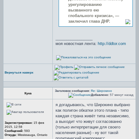
урегулированию
вызванного ею
глобального кризиса», —
заключил глава ДНР.
_________________
моя новостная лента:
http://ddtor.com
Вернуться наверх
Заголовок сообщения:
Re: Широкино
Кука
Добавлено:
57 минут назад
я догадываюсь, что Широкино выбрано
как полигон обкатки этого плана - типо
каждая страна живёт типа независимо,
а выходит что живут согласованно
Зарегистрирован:
15 фев
(только интерпретации для своего
2015, 12:58
Сообщений:
593
населения разные) - ну вот такой
Откуда:
Mississauga, Ontario
политический компромисс