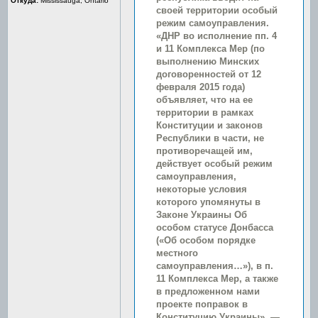
Откуда:
Mississauga, Ontario
своей территории особый
режим самоуправления.
«ДНР во исполнение пп. 4
и 11 Комплекса Мер (по
выполнению Минских
договоренностей от 12
февраля 2015 года)
объявляет, что на ее
территории в рамках
Конституции и законов
Республики в части, не
противоречащей им,
действует особый режим
самоуправления,
некоторые условия
которого упомянуты в
Законе Украины Об
особом статусе Донбасса
(«Об особом порядке
местного
самоуправления…»), в п.
11 Комплекса Мер, а также
в предложенном нами
проекте поправок в
Конституцию Украины», —