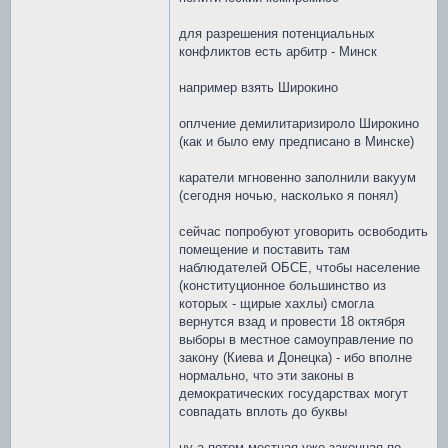
для разрешения потенциальных
конфликтов есть арбитр - Минск
например взять Широкино
оплчение демилитаризироло Широкино
(как и было ему предписано в Минске)
каратели мгновенно заполнили вакуум
(сегодня ночью, насколько я понял)
сейчас попробуют уговорить освободить
помещение и поставить там
наблюдателей ОБСЕ, чтобы население
(конституционное большинство из
которых - щирые хахлы) смогла
вернутся взад и провести 18 октября
выборы в местное самоуправление по
закону (Киева и Донецка) - ибо вполне
нормально, что эти законы в
демократических государствах могут
совпадать вплоть до буквы
ну а потом местная уже законная по