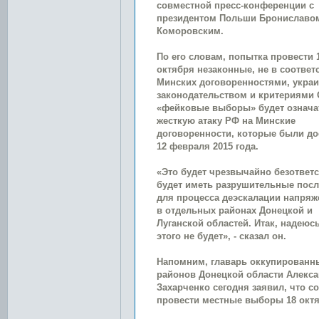
совместной пресс-конференции с
президентом Польши Брониславо
Коморовским.
По его словам, попытка провести 
октября незаконные, не в соответ
Минских договоренностями, укра
законодательством и критериями
«фейковые выборы» будет означа
жесткую атаку РФ на Минские
договоренности, которые были до
12 февраля 2015 года.
«Это будет чрезвычайно безответс
будет иметь разрушительные пос
для процесса деэскалации напряж
в отдельных районах Донецкой и
Луганской областей. Итак, надеюсь
этого не будет», - сказал он.
Напомним, главарь оккупированн
районов Донецкой области Алекс
Захарченко сегодня заявил, что с
провести местные выборы 18 октя