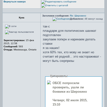
Вернуться наверх
Заголовок сообщения:
Re: Широкино
Кука
Добавлено:
48 минут назад
так-с
плацдарм для политических шахмат
подготовлен
закупаем попкрн и наринаем делать
Зарегистрирован:
15 фев
ставки
2015, 12:58
Сообщений:
593
я за наших!
Откуда:
Mississauga, Ontario
хотя 60% тех, кто мову не знает но
считает её родной... это настораживат -
могут быть сюрпризы
Цитировать:
ОБСЕ попросили
проверить, ушли ли
боевики из Широкино
Четверг, 02 июля 2015,
15:10