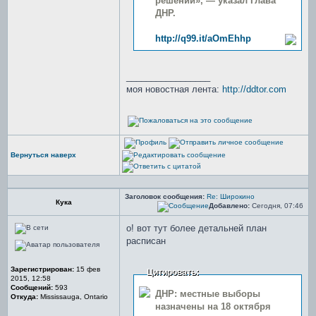
решений», — указал Глава
ДНР.
http://q99.it/aOmEhhp
_________________
моя новостная лента:
http://ddtor.com
Вернуться наверх
Заголовок сообщения:
Re: Широкино
Кука
Добавлено:
Сегодня, 07:46
о! вот тут более детальней план
расписан
Зарегистрирован:
15 фев
Цитировать:
2015, 12:58
Сообщений:
593
ДНР: местные выборы
Откуда:
Mississauga, Ontario
назначены на 18 октября