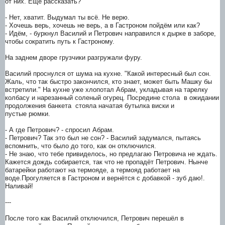
от них. Ещё рассказать?
- Нет, хватит. Выдумал ты всё. Не верю.
- Хочешь верь, хочешь не верь, а в Гастроном пойдём или как?
- Идём, - буркнул Василий и Петрович направился к дырке в заборе,
чтобы сократить путь к Гастроному.
На заднем дворе грузчики разгружали фуру.
Василий проснулся от шума на кухне. "Какой интересный был сон.
Жаль, что так быстро закончился, кто знает, может быть Машку бы
встретили." На кухне уже хлопотал Абрам, укладывая на тарелку
колбасу и нарезанный соленый огурец. Посредине стола в ожидании
продолжения банкета стояла начатая бутылка виски и
пустые рюмки.
- А где Петрович? - спросил Абрам.
- Петрович? Так это был не сон? - Василий задумался, пытаясь
вспомнить, что было до того, как он отключился.
- Не знаю, что тебе привиделось, но предлагаю Петровича не ждать.
Кажется дождь собирается, так что не пропадёт Петрович. Нынче
батарейки работают на термояде, а термояд работает на
воде.Прогуляется в Гастроном и вернётся с добавкой - зуб даю!.
Наливай!
---
После того как Василий отключился, Петрович перешёл в