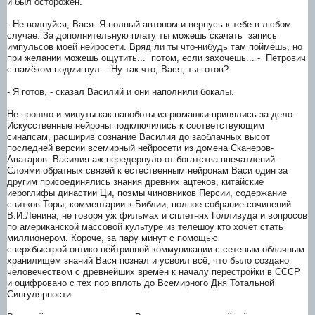
и был осторожен.
- Не волнуйся, Вася. Я полный автоном и вернусь к тебе в любом
случае. За дополнительную плату ты можешь скачать запись
импульсов моей нейросети. Вряд ли ты что-нибудь там поймёшь, но
при желании можешь ощутить... потом, если захочешь... - Петрович
с намёком подмигнул. - Ну так что, Вася, ты готов?
- Я готов, - сказал Василий и они наполнили бокалы.
Не прошло и минуты как наноботы из рюмашки принялись за дело.
Искусственные нейроны подключились к соответствующим
синапсам, расширив сознание Василия до заоблачных высот
последней версии всемирный нейросети из домена Сканеров-
Аватаров. Василия аж передернуло от богатства впечатлений.
Слоями обратных связей к естественным нейронам Васи один за
другим присоединялись знания древних ацтеков, китайские
иероглифы династии Ци, поэмы чиновников Персии, содержание
свитков Торы, комментарии к Библии, полное собрание сочинений
В.И.Ленина, не говоря уж фильмах и сплетнях Голливуда и вопросов
по американской массовой культуре из телешоу кто хочет стать
миллионером. Короче, за пару минут с помощью
сверхбыстрой оптико-нейтринной коммуникации с сетевым облачным
хранилищем знаний Вася познал и усвоил всё, что было создано
человечеством с древнейших времён к началу перестройки в СССР
и оцифровано с тех пор вплоть до Всемирного Дня Тотальной
Сингулярности.