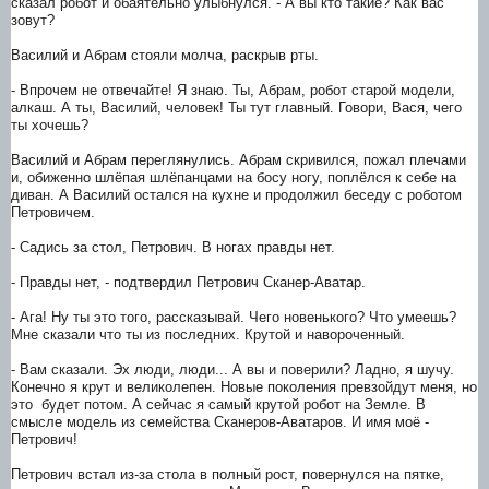
сказал робот и обаятельно улыбнулся. - А вы кто такие? Как вас
зовут?
Василий и Абрам стояли молча, раскрыв рты.
- Впрочем не отвечайте! Я знаю. Ты, Абрам, робот старой модели,
алкаш. А ты, Василий, человек! Ты тут главный. Говори, Вася, чего
ты хочешь?
Василий и Абрам переглянулись. Абрам скривился, пожал плечами
и, обиженно шлёпая шлёпанцами на босу ногу, поплёлся к себе на
диван. А Василий остался на кухне и продолжил беседу с роботом
Петровичем.
- Садись за стол, Петрович. В ногах правды нет.
- Правды нет, - подтвердил Петрович Сканер-Аватар.
- Ага! Ну ты это того, рассказывай. Чего новенького? Что умеешь?
Мне сказали что ты из последних. Крутой и навороченный.
- Вам сказали. Эх люди, люди... А вы и поверили? Ладно, я шучу.
Конечно я крут и великолепен. Новые поколения превзойдут меня, но
это будет потом. А сейчас я самый крутой робот на Земле. В
смысле модель из семейства Сканеров-Аватаров. И имя моё -
Петрович!
Петрович встал из-за стола в полный рост, повернулся на пятке,