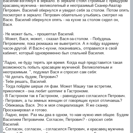
Василий взглянул в зеркало. В зеркале стоял стройный с прищуром
красавец мужчина - великолепный и неотразимый Сканер-Аватар
Петрович. Василий обернулся и увидел себя за столом. Потом опять
посмотрел в зеркало: Петрович обаятельно улыбаясь смотрел на
Васю. Василий обернулся опять - на кухне за столом сидел он,
Вася.
- Не может быть, - прошептал Василий.
- Может, Вася, может, - сказал Вася-за-столом. - Побудешь
Петровичем, пока рюмашка не выветрится. А я пойду вздремну
часок-другой. И Вася-с-кухни, покачиваясь, отправился в свой
кабинет, который одновременно был спальней Василия.
"Ладно, не буду терять зря время. Когда ещё представится такая
возможность побыть красавцем мужчиной. Великолепным и
неотразимым. ", подумал Вася и спросил сам себя:
- Чё делать будем, Петрович?
- Тебе решать, Василий.
- Тогда пойдём шерше ля фам. Может Машку там встретим,
приколемся - она любит шоппинг в Гастрономе.
- В Гастроном так в Гастроном, - равнодушно согласился Петрович.
- Петрович, а ты земных женщин от говорящих кукол отличаешь?
- Обижаешь Вася. Это ж моя специализация. Я же сканер.
Просканировал и готово.
- Ладно, верю. Раз мы два в одном, то нам нужно имя общее. Будем
Василием Петровичем. Согласен, Петрович? - спросил себя
Василий.
- Согласен, согласен, - согласился Петрович, и красавец мужчина