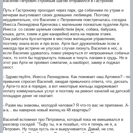
Василий Петрович стройным шагом отправился в Гастроном.
Путь к Гастроному проходил через парк, где собачники по утрам и
вечерам выгуливают своих домашних любимцев. Поэтому
неудивительно, что Василию с Петровичем повстречалась соседка
Инесса Леонидовна Крючкова с маленьким лохматым пуделем Арти.
Инесса со своим шумным семейством (муж, собака, бабушка,
кошка, дети, хомяк и две канарейки) жила на первом этаже.
Она работала бухгалтером в местном жилищном управлении,
поэтому знала всех и про всех. Арти был дружелюбным псом и
никогда при встрече не упускал случая лизнуть Василия в нос, а
если Василию удавалось ловко увернуться от непрошенных собачьи
ласк, то хотя бы подпрыгнуть повыше и ткнуть лапами в грудь. Но в
этот раз Арти не проявил симпатии, а наоборот, замер и поджал
хвост.
- Здравствуйте, Инесса Леонидовна. Как поживает наш Артимон? - по
привычке спросил Василий, ожидая привычного ответа, что, дескать
у Арти-то все в порядке, а вот некоторые жильцы задерживают
оплату коммунальных услуг и поэтому на ремонт качелей на детской
площадке денег не хватает.
- Разве мы знакомы, молодой человек? Я что-то вас не припомню. А-
а-а... вы наверное новый жилец из 48 квартиры?
Василий вспомнил про Петровича, который пока не вмешивался в
разговор соседей. "Тьфу ты, я ж позабыл, что я теперь не я, а
Петрович. Ну тогда пусть он и выкручивается. Давай, не спи,