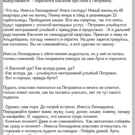
выкручивайся!" - обратился Василий про себя к Петровичу.
- Что вы, Инесса Леонидовна! Упаси господь! Новый жилец из 48
квартиры уже не жилец. Помер вчера в обед в реанимации 15
горбольницы. Прободение кишок. Все мы смертны, так что опять
будут задержки с оплатой жилищных услуг, - Петрович улыбнулся
своей неотразимой улыбкой с прищуром и продолжал. - А я дальний
родственник Василия из семнадцатой квартиры. Приехал к нему из
Альдебарана, погощу немного и обратно. На днях зарегистрируюсь,
как положено. Вы не сомневайтесь, я всё сделаю по закону.
Инесса Леонидовна с облегчением выдохнула, но у неё осталась
толика сомнений. Она поправила поводок на шее Арти и спросила:
- А Василий где? Как всегда дома, да?
- Как всегда, да. - улыбнулся неотразимой улыбкой Петрович.
- Вот и хорошо, правда Арти?
Пудель опасливо покосился на Петровича и ничего не ответил,
только повел носом, как бы пытаясь унюхать, нет ли тут какого
подвоха.
- Однако, нам пора. До скорой встречи, Инесса Леонидовна.
Передавайте привет маме, мужу, сыну, дочке, кошке, хомяку, кенару
и канарейке. И, надеюсь, что качели скоро починят.
- Конечно починят! Даже и не сомневайтесь. Как неплатежи соберём,
так сразу и починят! - Инесса Леонидовна опасливо оглянулась по
сторонам и потянула пуделя за поводок - Пойдём домой, Арти,