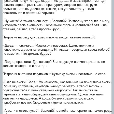
прошелся по кухне туда-сюда. . Мм-да-а... Высок, строен, молод,
понимающие серые глаза с прищуром, лицо загорелое, руки
сильные, пальцы длинные, тонкие, как у пианиста, улыбка
обаятельная и приятный баритон.
- Ну как тебе такая внешность, Василий? По твоему желанию я могу
изменить свою внешность. Тебе какие формы нравятся? Хотя... не
отвечай, сейчас я тебя просканирую.
Петрович на секунду замер и понимающе покачал головой.
- Да-да... понимаю... Машка она навсегда. Единственная и
неповторимая, земная женщина. И никакая говорящая кукла тебе её
не заменит. Что делать будем?
- Ладно, проехали. Где аватар? В инструкции написано, что ты не
только сканер, но и аватар.
Петрович вытащил из упаковки бутылку виски и поставил на стол.
- Это не виски, Вася. Это наноботы, настоянные на приличном виски.
Рюмашку глотнешь, наноботы начнут работать в твоих мозгах и
подключат тебя к моей облачной нейросети. Так ты сможешь
переживать наши общие действия и ощущения. Одной рюмашки
хватает на час-другой. А когда бутылка закончится, можно
приобрести новую. Скидочные купоны прилагаются.
- А если я отключусь? - Василий не любил эксперименты такого рода