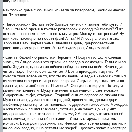
пойдём скорей!
Как только дама с собачкой исчезла за поворотом, Василий наехал
на Петровича:
- Наговорился? Делать тебе больше нечего? Я зачем тебя купил?
Чтобы ты моё время в пустых разговорах с соседкой тратил? Я же
сказал - шерше ля фам! То есть мы ищем Машку в Гастрономе! Ну
или хоть похожую на неё ля фам! А ты? Я Инессу сто лет знаю.
Хорошая мать, верная жена, любящая дочь, добросовестный
работник домоуправления. А ты Альдебаран, Альдебаран!
- Сам ты баран! - огрызнулся Перович. - Пошутил я. Если хочешь
знать, то Альдебаран это ярчайшая звезда в созвездии Тельца и во
всём Зодиаке, одна из ярчайших звёзд на ночном небе. Википедию
читать надо. Но кто сейчас читает? Вот и приходится шутить. А
Инесса твоя вовсе не то, что ты думаешь. Я ведь Сканер! Вытащил
из заоблачного хранилища все её грехи. Сядь на стул или лежи на
кровати, если ещё спишь. И слушай! Она деньги ворует. Потому и
качели не починили. Мужу изменяет в котельной с сантехником
Сидоровым, тьфу, стыдоба. Старший сын от первого её любовника.
Муж не знает, думает что его родной, кровинушка, деньги дарит
любимому сыночку, а тот пропивает с дружком-гомосеком. Молодой,
а уже гомик и спидом заболел, хотя ещё не знает. Дочка у них
недоразвитая, ты это знаешь. А почему? А потому, что мамаша её
алкоголичка, и зачала её по пьяни. Её мать-старуха в постель
мочится. Весь дом провонял, так Инесса твоя всё на кошку валит, и
на собаку заодно, и на остальных зверей - дескать запах в квартире