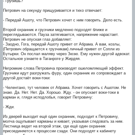
- Грубишь?
Петрович на секунду прищуривается и тихо отвечает:
- Передай Ашоту, что Петрович хочет с ним говорить. Дело есть.
Второй охранник и грузчики медленно подходят ближе и
переглядываются. Пауза затягивается, напряжение нарастает.
Петрович не опуская глаз добавляет:
- Заодно, Гога, передай Ашоту привет от Абрама. А вам, козлы,
(Петрович обращается к грузчикам) личный привет от Сопли из
Бутырки. Он послал маляву через Зюзю. Ему нужен другой адвокат.
Остальное узнаете в Таганроге у Жирдяя.
Негромкие слова Петровича производят ошеломляющий эффект.
Грузчики идут разгружать фуру, один охранник их сопровождает а
другой достаёт воки-токи:
- Челентано, тут человек от Абрама. Хочет говорить с Ашотом. Не
знаю. Да. Нет. Нет. Да. Хорошо. Жду. - он опускает воки-токи в
карман и, глядя исподлобья, говорит Петровичу:
- Жди.
Из дверей выходит ещё один охранник, подходит к Петровичу,
молча ощупывает карманы и кивает, указывая следовать за ним.
Лестница ведет на второй этаж, где ещё один охранник
присоединяется к процессии сзади. Они подходят к кабинету