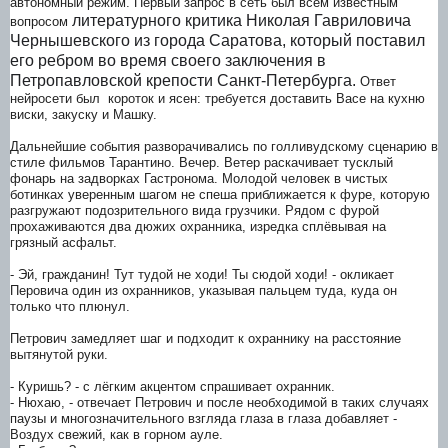
автономный режим. Первый запрос в сеть был всем известным
литературного критика Николая Гавриловича
вопросом
Чернышевского из города Саратова, который поставил
его ребром во время своего заключения в
Петропавловской крепости Санкт-Петербурга.
Ответ
нейросети был короток и ясен: требуется доставить Васе на кухню
виски, закуску и Машку.
Дальнейшие события разворачивались по голливудскому сценарию в
стиле фильмов Тарантино. Вечер. Ветер раскачивает тусклый
фонарь на задворках Гастронома. Молодой человек в чистых
ботинках уверенным шагом не спеша приближается к фуре, которую
разгружают подозрительного вида грузчики. Рядом с фурой
прохаживаются два дюжих охранника, изредка сплёвывая на
грязный асфальт.
- Эй, гражданин! Тут тудой не ходи! Ты сюдой ходи! - окликает
Перовича один из охранников, указывая пальцем туда, куда он
только что плюнул.
Петрович замедляет шаг и подходит к охраннику на расстояние
вытянутой руки.
- Куришь? - с лёгким акцентом спрашивает охранник.
- Нюхаю, - отвечает Петрович и после необходимой в таких случаях
паузы и многозначительного взгляда глаза в глаза добавляет -
Воздух свежий, как в горном ауле.