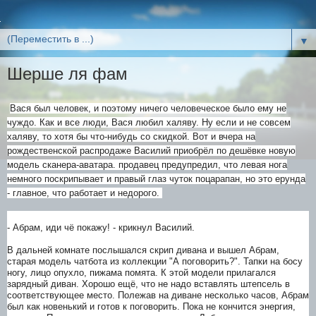
▼
Шерше ля фам
Вася был человек, и поэтому ничего человеческое было ему не
чуждо. Как и все люди, Вася любил халяву. Ну если и не совсем
халяву, то хотя бы что-нибудь со скидкой. Вот и вчера на
рождественской распродаже Василий приобрёл по дешёвке новую
модель сканера-аватара. продавец предупредил, что левая нога
немного поскрипывает и правый глаз чуток поцарапан, но это ерунда
- главное, что работает и недорого.
- Абрам, иди чё покажу! - крикнул Василий.
В дальней комнате послышался скрип дивана и вышел Абрам,
старая модель чатбота из коллекции "А поговорить?". Тапки на босу
ногу, лицо опухло, пижама помята. К этой модели прилагался
зарядный диван. Хорошо ещё, что не надо вставлять штепсель в
соответствующее место. Полежав на диване несколько часов, Абрам
был как новенький и готов к поговорить. Пока не кончится энергия,