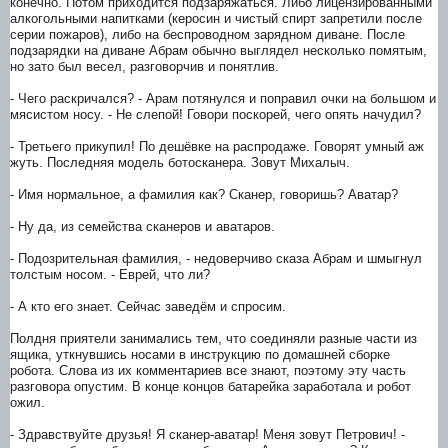
конечно. Потом приходится подзаряжаться. Либо лицензированными
алкогольными напитками (керосин и чистый спирт запретили после
серии пожаров), либо на беспроводном зарядном диване. После
подзарядки на диване Абрам обычно выглядел несколько помятым,
но зато был весел, разговорчив и понятлив.
- Чего раскричался? - Арам потянулся и поправил очки на большом и
мясистом носу. - Не слепой! Говори поскорей, чего опять начудил?
- Третьего прикупил! По дешёвке на распродаже. Говорят умный аж
жуть. Последняя модель ботосканера. Зовут Михалыч.
- Имя нормальное, а фамилия как? Сканер, говоришь? Аватар?
- Ну да, из семейства сканеров и аватаров.
- Подозрительная фамилия, - недоверчиво сказа Абрам и шмыгнул
толстым носом. - Еврей, что ли?
- А кто его знает. Сейчас заведём и спросим.
Полдня приятели занимались тем, что соединяли разные части из
ящика, уткнувшись носами в инструкцию по домашней сборке
робота. Слова из их комментариев все знают, поэтому эту часть
разговора опустим. В конце концов батарейка заработала и робот
ожил.
- Здравствуйте друзья! Я сканер-аватар! Меня зовут Петрович! -