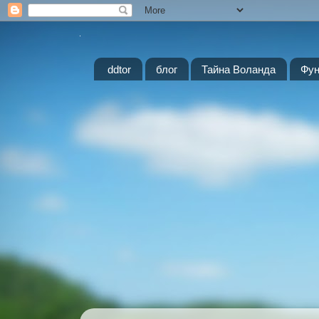
ddtor
блог
Тайна Воланда
Фун