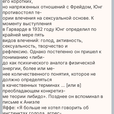
его коротких,
но напряженных отношений с Фрейдом, Юнг
противостоял те-
ории влечения на сексуальной основе. К
моменту выступления
в Гарварде в 1932 году Юнг определил по
крайней мере пять
видов влечений: голод, активность,
сексуальность, творчество и
рефлексию. Однако постепенно он пришел к
пониманию «либи-
до как психического аналога физической
энергии, более или ме-
нее количественного понятия, которое не
должно определяться
в качественных терминах ... [или в]
преобладающем конкретиз-
ме теории либидо». Позднее он вспоминал в
письме к Аниэле
Яффе: «Я больше не хотел говорить об
инстинктах голода, агрес-