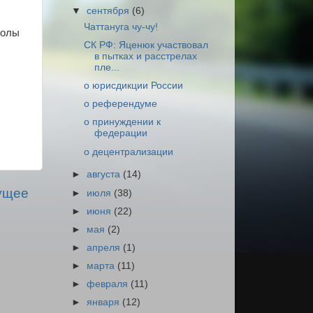
▼
сентября
(6)
Чаттануга чу-чу!
жолы
СК РФ: Яценюк участвовал
в пытках и расстрелах
пле...
о юрисдикции России
о референдуме
о принуждении к
федерации
о децентрализации
►
августа
(14)
ущее
►
июля
(38)
►
июня
(22)
►
мая
(2)
►
апреля
(1)
►
марта
(11)
►
февраля
(11)
►
января
(12)