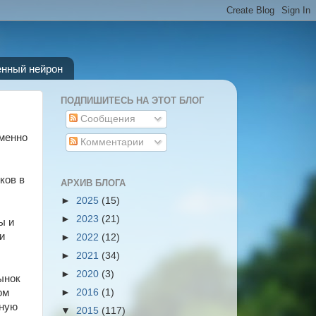
енный нейрон
ПОДПИШИТЕСЬ НА ЭТОТ БЛОГ
Сообщения
именно
Комментарии
ков в
АРХИВ БЛОГА
►
2025
(15)
►
2023
(21)
ы и
и
►
2022
(12)
►
2021
(34)
►
2020
(3)
ынок
ом
►
2016
(1)
зную
▼
2015
(117)