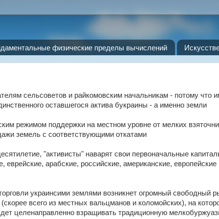
даментальные физические пределы вычислений
Искусств
дателям сельсоветов и райкомовским начальникам - потому что 
динственного оставшегося актива букраины - а именно земли
ским режимом поддержки на местном уровне от мелких взяточни
дажи земель с соответствующими откатами
десятилетие, "активисты" наварят свои первоначальные капитал
е, еврейские, арабские, российские, американские, европейские 
 торговли украинсими землями возникнет огромный свободный р
(скорее всего из местных вальцманов и коломойских), на котор
 будет целенаправленно взращивать традиционную мелкобуржуа