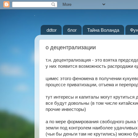
ddtor
блог
Тайна Воланда
Фун
о децентрализации
т.н. децентрализация - это взятка предсе
у них появится возможность распродажи е
цимес этого феномена в получении кукуев
процессе приватизации, отъема и перепро
тут интересы и капиталы могут крутиться 
все будут довольны (в том числе китайски
прочие инвесторы)
а по мере формирования свободного рыка
земли под контролем наиболее удачливых 
(чьи бы деньги там не крутились) можно