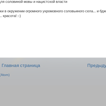
ля соловиной мовы и нацистской власти
 в окружении огромного укромовного соловьиного села... и бд
 красота! :-)
Главная страница
Предыд
(Atom)