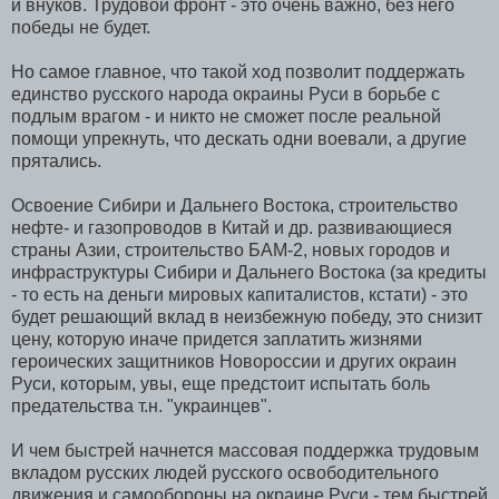
и внуков. Трудовой фронт - это очень важно, без него
победы не будет.
Но самое главное, что такой ход позволит поддержать
единство русского народа окраины Руси в борьбе с
подлым врагом - и никто не сможет после реальной
помощи упрекнуть, что дескать одни воевали, а другие
прятались.
Освоение Сибири и Дальнего Востока, строительство
нефте- и газопроводов в Китай и др. развивающиеся
страны Азии, строительство БАМ-2, новых городов и
инфраструктуры Сибири и Дальнего Востока (за кредиты
- то есть на деньги мировых капиталистов, кстати) - это
будет решающий вклад в неизбежную победу, это снизит
цену, которую иначе придется заплатить жизнями
героических защитников Новороссии и других окраин
Руси, которым, увы, еще предстоит испытать боль
предательства т.н. "украинцев".
И чем быстрей начнется массовая поддержка трудовым
вкладом русских людей русского освободительного
движения и самообороны на окраине Руси - тем быстрей